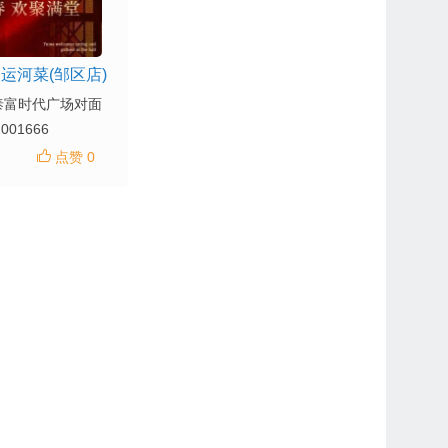
运河菜(邹区店)
泰富时代广场对面
1001666
点赞 0