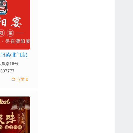
阳菜(北门店)
凰路18号
7307777
点赞 0