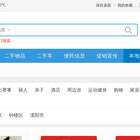
保存桌面
我的收藏
信息
门搜索：
二手物品
二手车
便民信息
促销宣传
本地
出赛事
丽人
亲子
酒店
周边游
运动健身
购物
家居
区
钟楼区
溧阳市