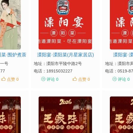
州菜·围炉煮茶
溧阳宴·溧阳菜(月星家居店)
溧阳宴·溧
一号
地址：溧阳市平陵中路2号
地址：溧阳市凤
777
电话：
18915032227
电话：
0519-8
点赞 0
评论 0
点赞 0
评论 0