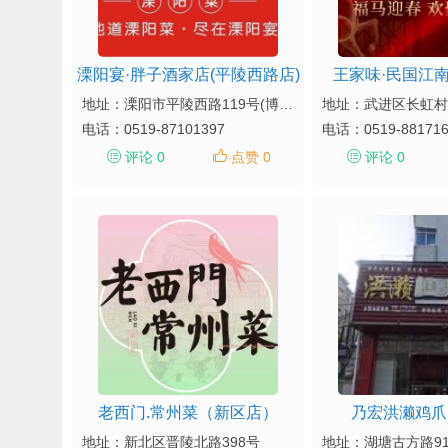
溧阳宴·胖子酒家店(平陵西路店)
王家味·民国江南
地址：溧阳市平陵西路119号(博爱门诊对面)
电话：
0519-87101397
电话：
0519-88171
评论 0
点赞 0
评论 0
老西门.常州菜（新区店）
乃宏洪濑鸡爪
地址：新北区晋陵北路398号
地址：湖塘古方路9