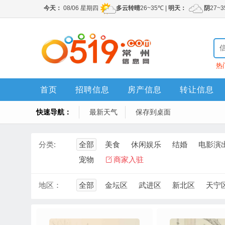
热
首页
招聘信息
房产信息
转让信息
快速导航：
最新天气
保存到桌面
分类:
全部
美食
休闲娱乐
结婚
电影演
宠物
商家入驻
地区：
全部
金坛区
武进区
新北区
天宁