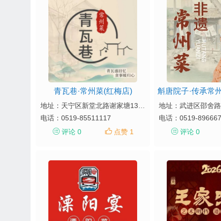
青瓦巷·常州菜(红梅店)
斛唐院子·传承常
地址：天宁区新堂北路谢家塘130号
地址：武进区邵舍路
电话：
0519-85511117
电话：
0519-89666
评论 0
点赞 1
评论 0