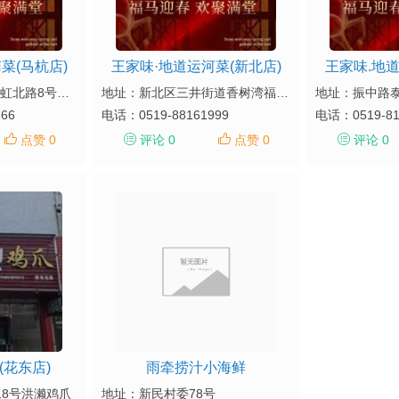
菜(马杭店)
王家味·地道运河菜(新北店)
王家味.地道
地址：武进区长虹村虹北路8号新怡华超市旁
地址：新北区三井街道香树湾福园8-101-301(恐龙园南门)
地址：振中路
666
电话：
0519-88161999
电话：
0519-8
点赞 0
评论 0
点赞 0
评论 0
(花东店)
雨牵捞汁小海鲜
18号洪濑鸡爪
地址：新民村委78号